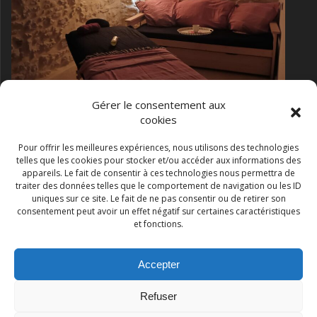
Gérer le consentement aux
cookies
Pour offrir les meilleures expériences, nous utilisons des technologies
telles que les cookies pour stocker et/ou accéder aux informations des
massage bien être dans la salle de massage de la
appareils. Le fait de consentir à ces technologies nous permettra de
chambre romantique
traiter des données telles que le comportement de navigation ou les ID
uniques sur ce site. Le fait de ne pas consentir ou de retirer son
consentement peut avoir un effet négatif sur certaines caractéristiques
et fonctions.
Accepter
Les Gites du Beaumont
Refuser
© 2026 Les Gites du Beaumont. Construit avec WordPress et le