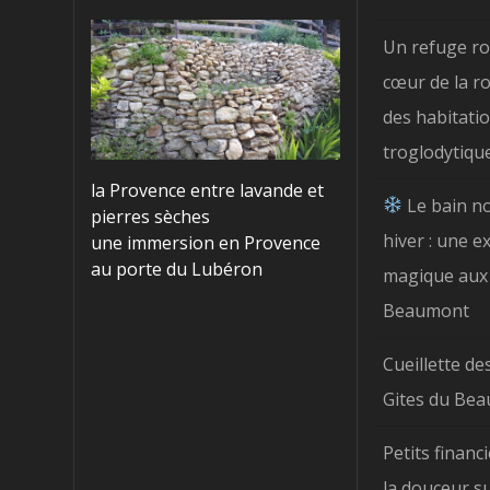
Un refuge r
cœur de la ro
des habitati
troglodytiqu
la Provence entre lavande et
Le bain n
pierres sèches
hiver : une e
une immersion en Provence
au porte du Lubéron
magique aux 
Beaumont
Cueillette de
Gites du Be
Petits finan
la douceur s