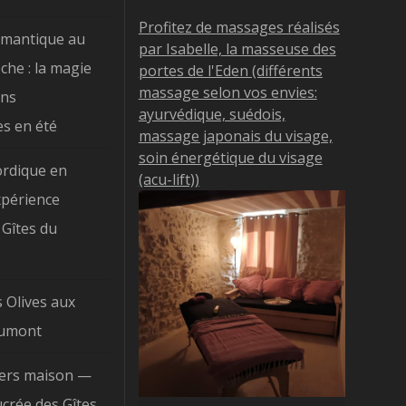
Profitez de massages réalisés
omantique au
par Isabelle, la masseuse des
che : la magie
portes de l'Eden (différents
massage selon vos envies:
ons
ayurvédique, suédois,
es en été
massage japonais du visage,
soin énergétique du visage
ordique en
(acu-lift))
xpérience
Gîtes du
s Olives aux
aumont
ciers maison —
ucrée des Gîtes