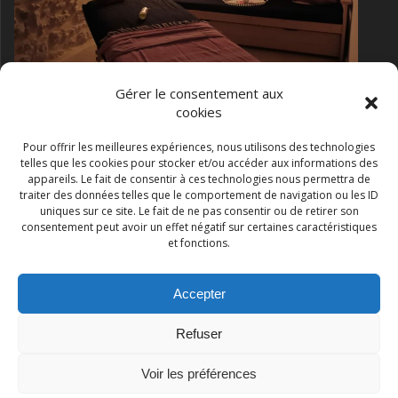
Gérer le consentement aux
cookies
Pour offrir les meilleures expériences, nous utilisons des technologies
telles que les cookies pour stocker et/ou accéder aux informations des
massage bien être dans la salle de massage de la
appareils. Le fait de consentir à ces technologies nous permettra de
chambre romantique
traiter des données telles que le comportement de navigation ou les ID
uniques sur ce site. Le fait de ne pas consentir ou de retirer son
consentement peut avoir un effet négatif sur certaines caractéristiques
et fonctions.
Accepter
Les Gites du Beaumont
Refuser
© 2026 Les Gites du Beaumont. Construit avec WordPress et le
thème Mesmerize
Voir les préférences